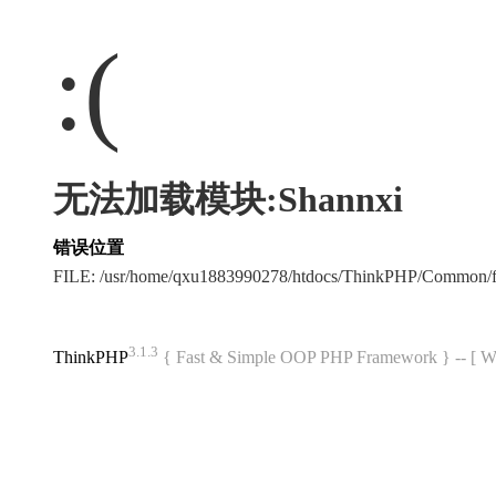
:(
无法加载模块:Shannxi
错误位置
FILE: /usr/home/qxu1883990278/htdocs/ThinkPHP/Common/
3.1.3
ThinkPHP
{ Fast & Simple OOP PHP Framework } -- 