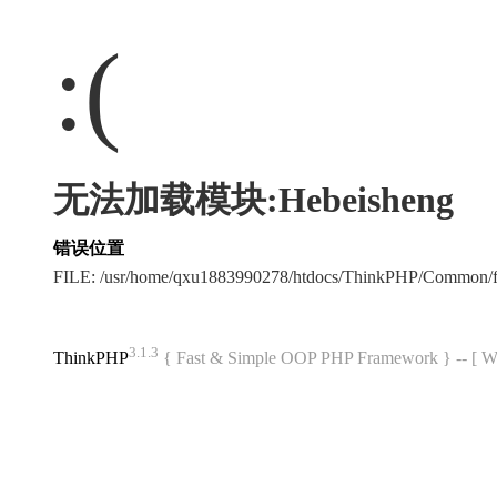
:(
无法加载模块:Hebeisheng
错误位置
FILE: /usr/home/qxu1883990278/htdocs/ThinkPHP/Common/
3.1.3
ThinkPHP
{ Fast & Simple OOP PHP Framework } -- 