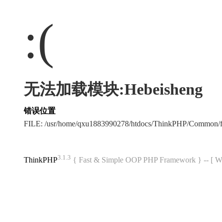
:(
无法加载模块:Hebeisheng
错误位置
FILE: /usr/home/qxu1883990278/htdocs/ThinkPHP/Common/
3.1.3
ThinkPHP
{ Fast & Simple OOP PHP Framework } -- 