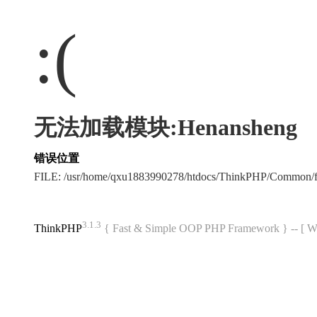
:(
无法加载模块:Henansheng
错误位置
FILE: /usr/home/qxu1883990278/htdocs/ThinkPHP/Common/
3.1.3
ThinkPHP
{ Fast & Simple OOP PHP Framework } -- 