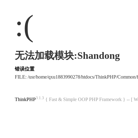
:(
无法加载模块:Shandong
错误位置
FILE: /usr/home/qxu1883990278/htdocs/ThinkPHP/Common/
3.1.3
ThinkPHP
{ Fast & Simple OOP PHP Framework } -- 