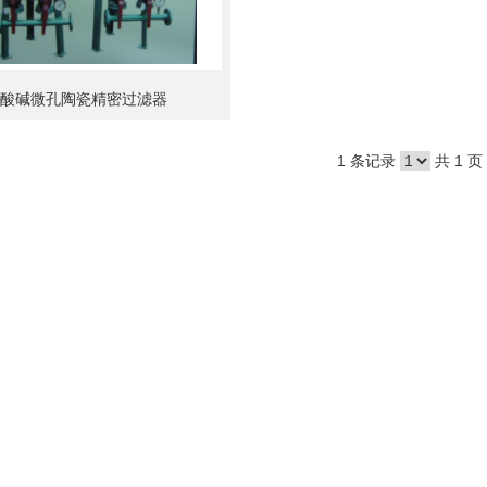
酸碱微孔陶瓷精密过滤器
1 条记录
共 1 页